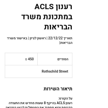
רענון ACLS
במתכונת משרד
הבריאות
תאריך 22/12/22 | ראשון לציון | באישור משרד
הבריאות|
450
שקלים
הסתיים
ה
חדשים
ס
ת
Rothschild Street
י
י
ם
תיאור השירות
רענון ACLS בהיקף 8 שעות מחדש את התעודה
הקיימת והוא מסמיך את המטפל/ת לבצע החייאה