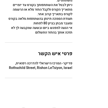
ניתן לבטל את השתתפותך בקורס עד יומיים
מתאריך הקורס ולקבל החזר מלא או הרשמה
תעודת הסמכה תינתן בהשתתפות מלאה בקורס
אי הגעה למפגש ביום ובשעה שנקבעה לך לא
תזכה אותך בהחזר התשלום
פרטי איש הקשר
פדיקר- המרכז הישראלי להדרכה רפואית,
Rothschild Street, Rishon LeTsiyon, Israel
המלל באתר נכתב בלשון זכר אך מתייחס
לשני המינים