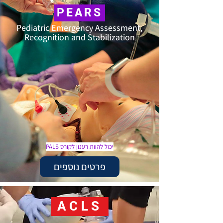
P E A R S
Pediatric Emergency Assessment,
Recognition and Stabilization
יכול להוות רענון לקורס PALS
פרטים נוספים
ACLS