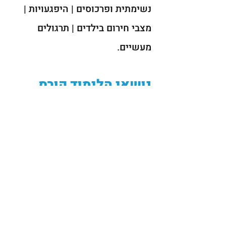
נשימתית ופרכוסים | היפגעויות |
מצבי חירום בילדים | תרגולים
מעשיים.
נושאי הלימוד קורס
התנהלות בטוחה:
חשיפה לגורמי אלרגיה במעון |
גורמי סיכון במעון | כלים לניהול
בטיחות במעון | ניהול וכללים | מצבי
חירום בטיחותיים.
פדיקר תשלח אליכם צוות