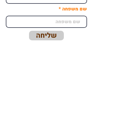
שם משפחה
שליחה
מי אנחנו
מדיניות המרכז
פדיקר- המרכז להדרכה רפואית בע"מ
03-9603485
שלחו לנו הודעת וואטסאפ